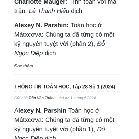
Charlotte Mauger
: Tính toán với ma
trận,
Lê Thanh Hiếu
dịch
Alexey N. Parshin:
Toán học ở
Mátxcơva: Chúng ta đã từng có một
kỷ nguyên tuyệt vời (phần 2),
Đỗ
Ngọc Diệp
dịch
Đọc thêm...
THÔNG TIN TOÁN HỌC, Tập 28 Số 1 (2024)
Gửi bởi:
Trần Văn Thành
- thứ tư, 1 tháng 5 2024
A
lexey N. Parshin
Toán học ở
Mátxcơva: Chúng ta đã từng có một
kỷ nguyên tuyệt vời (phần 1),
Đỗ
Ngọc Diệp dịch