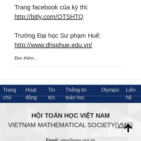
Trang facebook của kỳ thi:
http://bitly.com/OTSHTQ
Trường Đại học Sư phạm Huế:
http://www.dhsphue.edu.vn/
Đọc thêm...
Trang
Hoạt
Tin
Thông tin
Olympic
Liên
chủ
động
tức
toán học
hệ
HỘI TOÁN HỌC VIỆT NAM
VIETNAM MATHEMATICAL SOCIETY(
VMS
)
Email:
vms@vms.org.vn