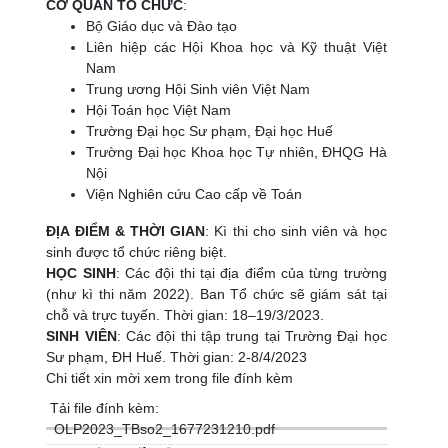
CƠ QUAN TỔ CHỨC
:
Bộ Giáo dục và Đào tạo
Liên hiệp các Hội Khoa học và Kỹ thuật Việt
Nam
Trung ương Hội Sinh viên Việt Nam
Hội Toán học Việt Nam
Trường Đại học Sư phạm, Đại học Huế
Trường Đại học Khoa học Tự nhiên, ĐHQG Hà
Nội
Viện Nghiên cứu Cao cấp về Toán
ĐỊA ĐIỂM & THỜI GIAN
: Kì thi cho sinh viên và học
sinh được tổ chức riêng biệt.
HỌC SINH
: Các đội thi tại địa điểm của từng trường
(như kì thi năm 2022). Ban Tổ chức sẽ giám sát tại
chỗ và trực tuyến. Thời gian: 18–19/3/2023.
SINH VIÊN
: Các đội thi tập trung tại Trường Đại học
Sư phạm, ĐH Huế. Thời gian: 2-8/4/2023
Chi tiết xin mời xem trong file đính kèm
Tải file đính kèm:
OLP2023_TBso2_1677231210.pdf