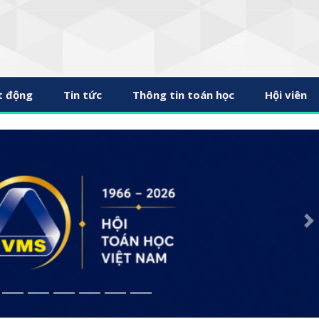
t động
Tin tức
Thông tin toán học
Hội viên