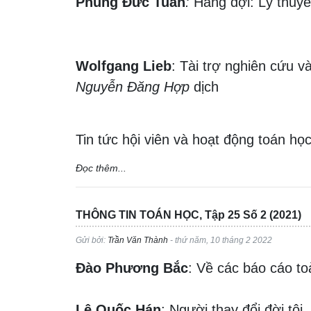
Phùng Đức Tuấn
:
Hàng đợi: Lý thuyế
Wolfgang Lieb
: Tài trợ nghiên cứu v
Nguyễn Đăng Hợp
dịch
Tin tức hội viên và hoạt động toán họ
Đọc thêm...
THÔNG TIN TOÁN HỌC, Tập 25 Số 2 (2021)
Gửi bởi:
Trần Văn Thành
- thứ năm, 10 tháng 2 2022
Đào Phương Bắc
: Về các báo cáo to
Lê Quốc Hán
: Người thay đổi đời tôi