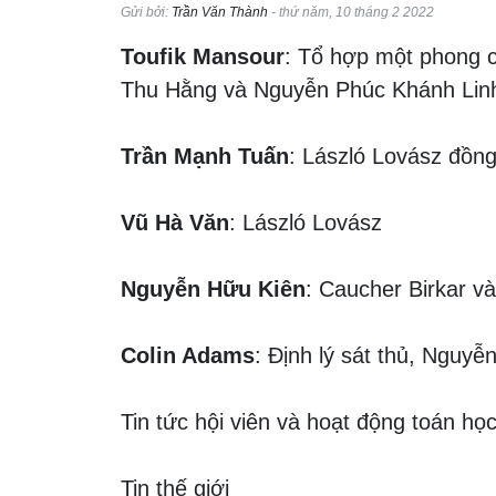
Gửi bởi:
Trần Văn Thành
- thứ năm, 10 tháng 2 2022
Toufik Mansour
: Tổ hợp một phong 
Thu Hằng và Nguyễn Phúc Khánh Linh
Trần Mạnh Tuấn
: László Lovász đồng
Vũ Hà Văn
: László Lovász
Nguyễn Hữu Kiên
: Caucher Birkar và
Colin Adams
: Định lý sát thủ, Nguy
Tin tức hội viên và hoạt động toán họ
Tin thế giới