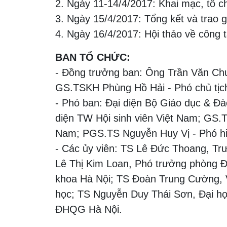
2. Ngày 11-14/4/2017: Khai mạc, tổ chứ
3. Ngày 15/4/2017: Tổng kết và trao g
4. Ngày 16/4/2017: Hội thảo về công 
BAN TỔ CHỨC:
- Đồng trưởng ban: Ông Trần Văn Ch
GS.TSKH Phùng Hồ Hải - Phó chủ tịch
- Phó ban: Đại diện Bộ Giáo dục & Đào
diện TW Hội sinh viên Việt Nam; GS.
Nam; PGS.TS Nguyễn Huy Vị - Phó hi
- Các ủy viên: TS Lê Đức Thoang, Tr
Lê Thị Kim Loan, Phó trưởng phòng Đ
khoa Hà Nội; TS Đoàn Trung Cường, 
học; TS Nguyễn Duy Thái Sơn, Đại 
ĐHQG Hà Nội.