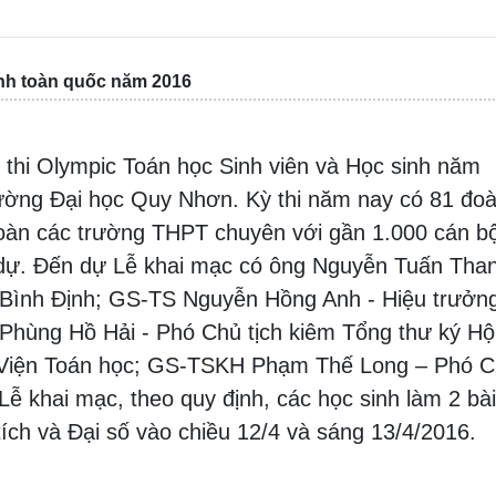
inh toàn quốc năm 2016
 thi Olympic Toán học Sinh viên và Học sinh năm
rường Đại học Quy Nhơn. Kỳ thi năm nay có 81 đo
đoàn các trường THPT chuyên với gần 1.000 cán b
m dự. Đến dự Lễ khai mạc có ông Nguyễn Tuấn Than
h Bình Định; GS-TS Nguyễn Hồng Anh - Hiệu trưởn
hùng Hồ Hải - Phó Chủ tịch kiêm Tổng thư ký Hộ
g Viện Toán học; GS-TSKH Phạm Thế Long – Phó 
ễ khai mạc, theo quy định, các học sinh làm 2 bài 
 tích và Đại số vào chiều 12/4 và sáng 13/4/2016.