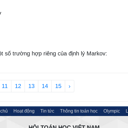
V
một số trường hợp riêng của định lý Markov:
11
12
13
14
15
›
 chủ
Hoạt động
Tin tức
Thông tin toán học
Olympic
L
HỘI TOÁN HỌC VIỆT NAM