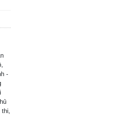
àn
ộ,
h -
g
i
Chủ
thi,