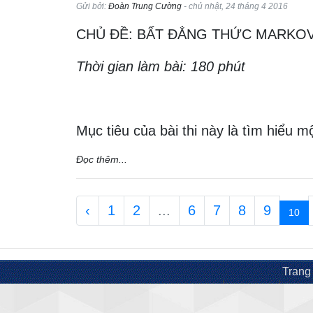
Gửi bởi:
Đoàn Trung Cường
- chủ nhật, 24 tháng 4 2016
CHỦ ĐỀ: BẤT ĐẲNG THỨC MARKO
Thời gian làm bài: 180 phút
Mục tiêu của bài thi này là tìm hiểu 
Đọc thêm...
‹
1
2
...
6
7
8
9
10
Trang