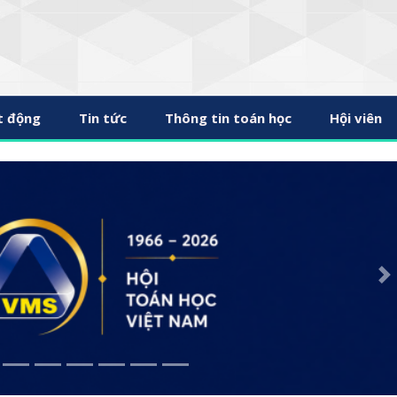
t động
Tin tức
Thông tin toán học
Hội viên