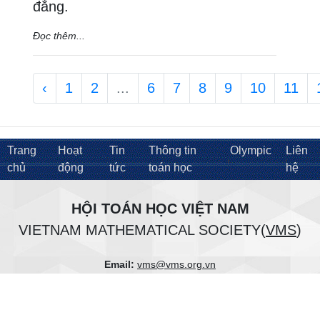
đẳng.
Đọc thêm...
‹
1
2
...
6
7
8
9
10
11
Trang
Hoạt
Tin
Thông tin
Olympic
Liên
chủ
động
tức
toán học
hệ
HỘI TOÁN HỌC VIỆT NAM
VIETNAM MATHEMATICAL SOCIETY(
VMS
)
Email:
vms@vms.org.vn