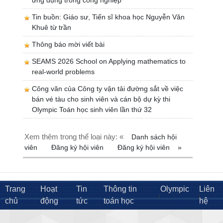
Tin buồn: Giáo sư, Tiến sĩ khoa học Nguyễn Văn
Khuê từ trần
Thông báo mời viết bài
SEAMS 2026 School on Applying mathematics to
real-world problems
Công văn của Công ty vận tải đường sắt về việc
bán vé tàu cho sinh viên và cán bộ dự kỳ thi
Olympic Toán học sinh viên lần thứ 32
Xem thêm trong thể loại này: «
Danh sách hội
viên
Đăng ký hội viên
Đăng ký hội viên
»
Trang
Hoạt
Tin
Thông tin
Olympic
Liên
chủ
động
tức
toán học
hệ