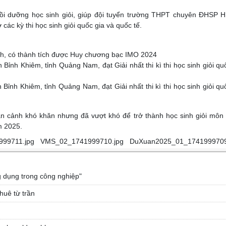
bồi dưỡng học sinh giỏi, giúp đội tuyển trường THPT chuyên ĐHSP 
các kỳ thi học sinh giỏi quốc gia và quốc tế.
h, có thành tích được Huy chương bạc IMO 2024
nh Khiêm, tỉnh Quảng Nam, đạt Giải nhất thi kì thi học sinh giỏi qu
nh Khiêm, tỉnh Quảng Nam, đạt Giải nhất thi kì thi học sinh giỏi qu
oàn cảnh khó khăn nhưng đã vượt khó để trở thành học sinh giỏi môn
m 2025.
99711.jpg
VMS_02_1741999710.jpg
DuXuan2025_01_1741999709
g dụng trong công nghiệp"
huê từ trần