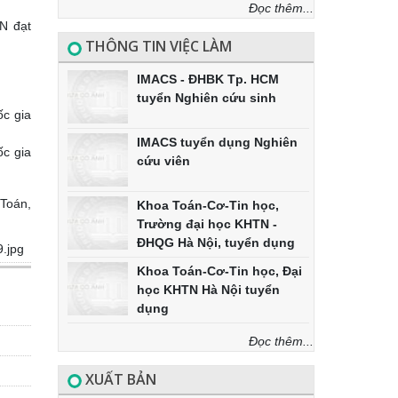
Đọc thêm...
HN đạt
THÔNG TIN VIỆC LÀM
IMACS - ĐHBK Tp. HCM
tuyển Nghiên cứu sinh
ốc gia
IMACS tuyển dụng Nghiên
ốc gia
cứu viên
 Toán,
Khoa Toán-Cơ-Tin học,
Trường đại học KHTN -
ĐHQG Hà Nội, tuyển dụng
.jpg
Khoa Toán-Cơ-Tin học, Đại
học KHTN Hà Nội tuyển
dụng
Đọc thêm...
XUẤT BẢN