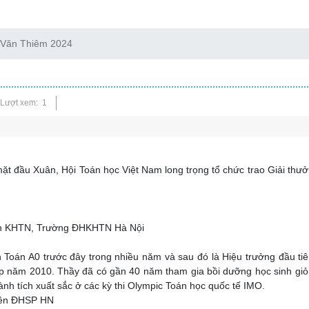
 Văn Thiêm 2024
Lượt xem: 1
ặt đầu Xuân, Hội Toán học Việt Nam long trọng tổ chức trao Giải thư
n KHTN, Trường ĐHKHTN Hà Nội
Toán A0 trước đây trong nhiều năm và sau đó là Hiệu trưởng đầu ti
năm 2010. Thầy đã có gần 40 năm tham gia bồi dưỡng học sinh giỏi
hành tích xuất sắc ở các kỳ thi Olympic Toán học quốc tế IMO.
yên ĐHSP HN