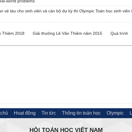
eal-world problems
n vé tàu cho sinh viên và cán bộ dự kỳ thi Olympic Toán học sinh viên 
ăn Thiêm 2018
Giải thưởng Lê Văn Thiêm năm 2015
Quá trình
 chủ
Hoạt động
Tin tức
Thông tin toán học
Olympic
L
HỘI TOÁN HỌC VIỆT NAM