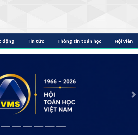
t động
Tin tức
Thông tin toán học
Hội viên