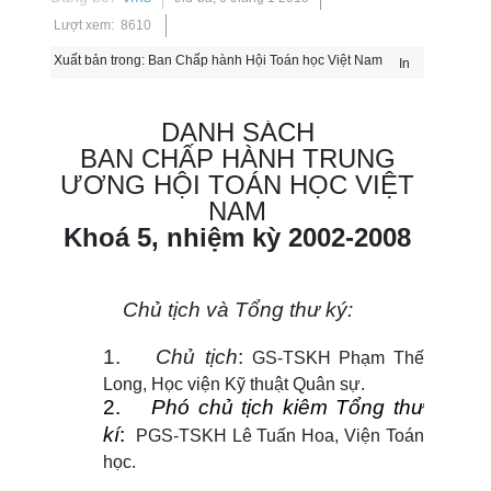
Lượt xem: 8610
Xuất bản trong:
Ban Chấp hành Hội Toán học Việt Nam
In
DANH SÁCH
BAN CHẤP HÀNH TRUNG
ƯƠNG HỘI TOÁN HỌC VIỆT
NAM
Khoá 5, nhiệm kỳ 2002-2008
Chủ tịch và Tổng thư ký:
1.
Chủ tịch
:
GS-TSKH Phạm Thế
Long, Học viện Kỹ thuật Quân sự.
2.
Phó chủ tịch kiêm Tổng thư
kí
:
PGS-TSKH Lê Tuấn Hoa, Viện Toán
học.