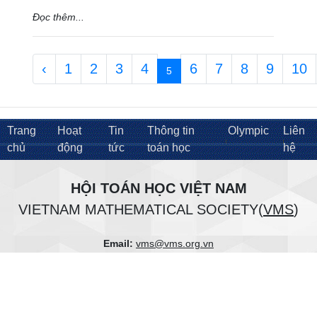
Đọc thêm...
‹
1
2
3
4
6
7
8
9
10
5
Trang
Hoạt
Tin
Thông tin
Olympic
Liên
chủ
động
tức
toán học
hệ
HỘI TOÁN HỌC VIỆT NAM
VIETNAM MATHEMATICAL SOCIETY(
VMS
)
Email:
vms@vms.org.vn