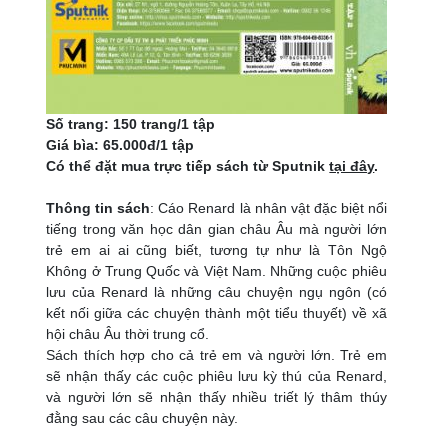
Số trang: 150 trang/1 tập
Giá bìa: 65.000đ/1 tập
Có thể đặt mua trực tiếp sách từ Sputnik
tại đây
.
Thông tin sách
: Cáo Renard là nhân vật đặc biệt nổi
tiếng trong văn học dân gian châu Âu mà người lớn
trẻ em ai ai cũng biết, tương tự như là Tôn Ngộ
Không ở Trung Quốc và Việt Nam. Những cuộc phiêu
lưu của Renard là những câu chuyện ngụ ngôn (có
kết nối giữa các chuyện thành một tiểu thuyết) về xã
hội châu Âu thời trung cổ.
Sách thích hợp cho cả trẻ em và người lớn. Trẻ em
sẽ nhận thấy các cuộc phiêu lưu kỳ thú của Renard,
và người lớn sẽ nhận thấy nhiều triết lý thâm thúy
đằng sau các câu chuyện này.