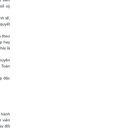
 số uỷ
nh tế,
 quyết
p theo
ập hay
hải là
chuyên
i Toán
ợp đặc
.
i hành
h viên
ay đổi