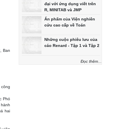
đại với ứng dụng viết trên
R, MINITAB và JMP
Ấn phẩm của Viện nghiên
cứu cao cấp về Toán
Những cuộc phiêu lưu của
cáo Renard - Tập 1 và Tập 2
t, Ban
Đọc thêm...
ộ công
c Phó
p hành
uá hai
ỷ viên