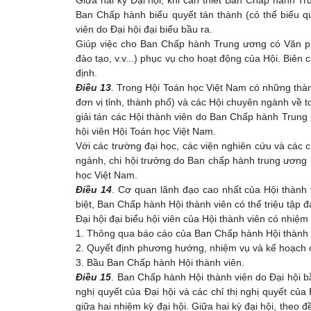
Ban Chấp hành biểu quyết tán thành (có thể biểu q
viên do Đại hội đại biểu bầu ra.
Giúp việc cho Ban Chấp hành Trung ương có Văn phò
đào tạo, v.v...) phục vụ cho hoạt động của Hội. Biê
định.
Điều 13
. Trong Hội Toán học Việt Nam có những thành 
đơn vị tỉnh, thành phố) và các Hội chuyên ngành về t
giải tán các Hội thành viên do Ban Chấp hành Trung ư
hội viên Hội Toán học Việt Nam.
Với các trường đại học, các viện nghiên cứu và các c
ngành, chi hội trưởng do Ban chấp hành trung ương Hội
học Việt Nam.
Điều 14
. Cơ quan lãnh đạo cao nhất của Hội thành v
biệt, Ban Chấp hành Hội thành viên có thể triệu tập 
Đại hội đại biểu hội viên của Hội thành viên có nhiệ
1. Thông qua báo cáo của Ban Chấp hành Hội thành 
2. Quyết định phương hướng, nhiệm vụ và kế hoạch cô
3. Bầu Ban Chấp hành Hội thành viên.
Điều 15
. Ban Chấp hành Hội thành viên do Đại hội 
nghị quyết của Đại hội và các chỉ thị nghị quyết c
giữa hai nhiệm kỳ đại hội. Giữa hai kỳ đại hội, theo 