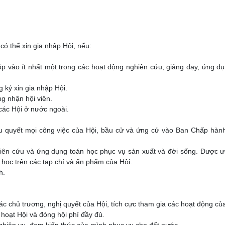
có thể xin gia nhập Hội, nếu:
p vào ít nhất một trong các hoạt động nghiên cứu, giảng dạy, ứng d
 ký xin gia nhập Hội.
g nhận hội viên.
 các Hội ở nước ngoài.
iểu quyết mọi công việc của Hội, bầu cử và ứng cử vào Ban Chấp hà
hiên cứu và ứng dụng toán học phục vụ sản xuất và đời sống. Được ư
học trên các tạp chí và ấn phẩm của Hội.
h.
các chủ trương, nghị quyết của Hội, tích cực tham gia các hoạt động củ
h hoạt Hội và đóng hội phí đầy đủ
.
ghiệp vụ, đem kiến thức của mình phục vụ cho đất nước.