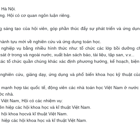
 Hà Nội.
êng. Hội có cơ quan ngôn luận riêng.
ng sáng tạo của hội viên, góp phần thúc đẩy sự phát triển và ứng dụ
thành tựu mới về nghiên cứu và ứng dụng toán học.
 nghiệp vụ bằng nhiều hình thức như: tổ chức các lớp bồi dưỡng c
t ở trong và ngoài nước, xuất bản sách báo, tài liệu, tập san, v.v...
các tổ chức quần chúng khác xác định phương hướng, kế hoạch, biệ
 nghiên cứu, giảng dạy, ứng dụng và phổ biến khoa học kỹ thuật c
ẩy mạnh hợp tác quốc tế, động viên các nhà toán học Việt Nam ở nước
ớc nhà.
t Việt Nam, Hội có các nhiệm vụ:
ên hiệp các hội khoa học và kĩ thuật Việt Nam.
 hội khoa họcvà kĩ thuật Việt Nam.
hiệp các hội khoa học và kĩ thuật Việt Nam.