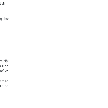
 định
ng thư
ợc Hội
an Nhà
thể và
ỳ theo
 Trung