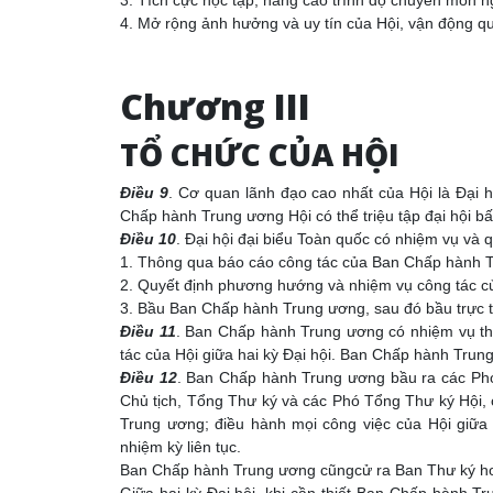
4. Mở rộng ảnh hưởng và uy tín của Hội, vận động 
Chương III
TỔ CHỨC CỦA HỘI
Điều 9
. Cơ quan lãnh đạo cao nhất của Hội là Đại 
Chấp hành Trung ương Hội có thể triệu tập đại hội b
Điều 10
. Đại hội đại biểu Toàn quốc có nhiệm vụ và 
1. Thông qua báo cáo công tác của Ban Chấp hành 
2. Quyết định phương hướng và nhiệm vụ công tác củ
3. Bầu Ban Chấp hành Trung ương, sau đó bầu trực t
Điều 11
. Ban Chấp hành Trung ương có nhiệm vụ thi
tác của Hội giữa hai kỳ Đại hội. Ban Chấp hành Trun
Điều 12
. Ban Chấp hành Trung ương bầu ra các Phó
Chủ tịch, Tổng Thư ký và các Phó Tổng Thư ký Hội, 
Trung ương; điều hành mọi công việc của Hội giữa
nhiệm kỳ liên tục.
Ban Chấp hành Trung ương cũngcử ra Ban Thư ký ho
Giữa hai kỳ Đại hội, khi cần thiết Ban Chấp hành T