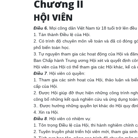
Chương II
HỘI VIÊN
Điều 6.
Mọi công dân Việt Nam từ 18 tuổi trở lên đều 
1. Tán thành Điều lệ của Hội.
2. Có trình độ chuyên môn về toán và đã có đóng gó
phổ biến toán học.
3. Tự nguyện tham gia các hoạt động của Hội
và đăng
Ban Chấp hành Trung ương Hội xét và quyết định côn
Hội viên của Hội có thể tham gia các Hội khác, kể cả
Điều 7
. Hội viên có quyền:
1. Tham gia các sinh hoạt của Hội, thảo luận và b
cấp của Hội.
2. Được Hội giúp đỡ thực hiện những công trình ng
công bố những kết quả nghiên cứu và ứng dụng toán 
3.. Được hưởng những quyền lợi khác do Hội quy địn
4. Xin ra Hội.
Điều 8
. Hội viên có nhiệm vụ:
1. Tôn trọng Điều lệ của Hội, thi hành nghiêm chỉnh 
2. Tuyên truyền phát triển hội viên mới, tham gia sin
3. Tích cực học tập, nâng cao trình độ chuyên môn n