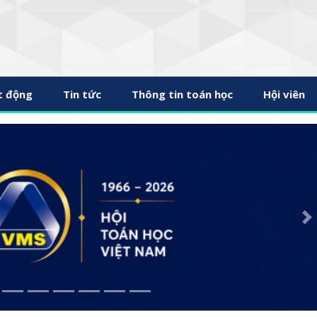
t động
Tin tức
Thông tin toán học
Hội viên