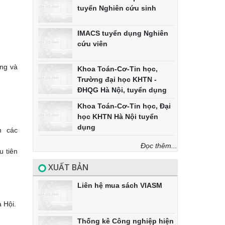
tuyển Nghiên cứu sinh
IMACS tuyển dụng Nghiên
cứu viên
ụng và
Khoa Toán-Cơ-Tin học,
Trường đại học KHTN -
ĐHQG Hà Nội, tuyển dụng
Khoa Toán-Cơ-Tin học, Đại
học KHTN Hà Nội tuyển
dụng
nh các
Đọc thêm...
u tiên
XUẤT BẢN
Liên hệ mua sách VIASM
a Hội.
Thống kê Công nghiệp hiện