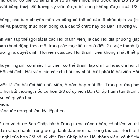
uyết bằng thư). Số lượng uỷ viên được bổ sung không được quá 1/3
ng, các ban chuyên môn và cũng có thể có các tổ chức dịch vụ (ki
n chế và phương thức hoạt động của các tổ chức này do Ban Thường vụ
viên tập thể (gọi tắt là các Hội thành viên) là các Hội địa phương (lậ
oán (hoạt động theo một trong các mục tiêu nói ở điều 2). Việc thành l
ơng ra quyết định. Hội viên của các Hội thành viên không nhất thiết p
huyên ngành có nhiều hội viên, có thể thành lập chi hội hoặc chi hội 
 chỉ định. Hội viên của các chi hội này nhất thiết phải là hội viên Hộ
iên là đại hội đại biểu hội viên, 5 năm họp một lần. Trong trường h
đại hội bất thường, nếu có hơn 2/3 số ủy viên Ban Chấp hành tán thành
m vụ và quyền hạn:
viên.
ng tác trong nhiệm kỳ tiếp theo.
bầu ra và được Ban Chấp hành Trung ương công nhận, có nhiệm vụ th
ủa Ban Chấp hành Trung ương, lãnh đạo mọi mặt công tác của Hội thàn
đề nghị của hơn 2/3 số uỷ viên Ban Chấp hành Hội thành viên, có thể th