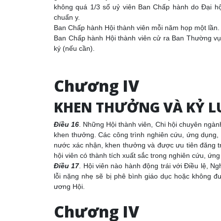
không quá 1/3 số uỷ viên Ban Chấp hành do Đại h
chuẩn y.
Ban Chấp hành Hội thành viên mỗi năm họp một lần.
Ban Chấp hành Hội thành viên cử ra Ban Thường vụ 
ký (nếu cần).
Chương IV
KHEN THƯỞNG VÀ KỶ L
Điều 16
. Những Hội thành viên, Chi hội chuyên ngành
khen thưởng. Các công trình nghiên cứu, ứng dụng,
nước xác nhận, khen thưởng và được ưu tiên đăng tro
hội viên có thành tích xuất sắc trong nghiên cứu, ứn
Điều 17
. Hội viên nào hành động trái với Điều lệ, Ng
lỗi nặng nhẹ sẽ bị phê bình giáo dục hoặc không đ
ương Hội.
Chương IV