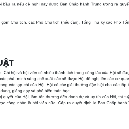
ội bầu ra nếu đề nghị này được Ban Chấp hành Trung ương ra quyết
gồm Chủ tịch, các Phó Chủ tịch (nếu cần), Tổng Thư ký các Phó Tổ
UẬT
, Chi hội và hội viên có nhiều thành tích trong công tác của Hội sẽ đư
 các phát minh sáng chế xuất sắc sẽ được Hội đề nghị lên các cơ qu
ng các tạp chí của Hội. Hội có các giải thưởng đặc biệt cho các tập 
g dụng, giảng dạy và phổ biến toán học.
hị quyết của Hội, làm tổn thương đến danh dự và uy tín của Hội, thì tu
ược công nhận là hội viên nữa. Cấp ra quyết định là Ban Chấp hành