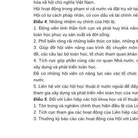
hòa xã hội chủ nghĩa Việt Nam.
Hội hoạt động trong phạm vi cả nước và đặt trụ sở tại
Hội có tư cách pháp nhân, có con dấu và tài chính ri
Điều 4
. Những nhiệm vụ chính của Hội là:
1. Động viên tinh thần tích cực và phát huy khả nă
toán học phục vụ sản xuất và đời sống.
2. Phổ biến rộng rãi những kiến thức cơ bản, những 
3. Giúp đỡ hội viên nâng cao trình độ chuyên môn
đề, các câu lạc bộ toán học, tổ chức tham quan,khảo sá
4. Tích cực góp phần cùng các cơ quan Nhà nước, 
xây dựng và phát triển toán học.
Đề cử những hội viên có năng lực vào các tổ chức
nước.
5. Liên hệ với các hội học thuật ở nước ngoài để đ
tham gia xây dựng và phát triển nền toán học của nư
Điều 5
. Đối với Liên hiệp các hội khoa học và kĩ thuậ
1. Tôn trọng và nghiêm chỉnh thực hiện điều lệ của Li
2. Tích cực tham gia các hoạt động của Liên hiệp các
3. Thường kỳ báo cáo các hoạt động của Hội với Liên 