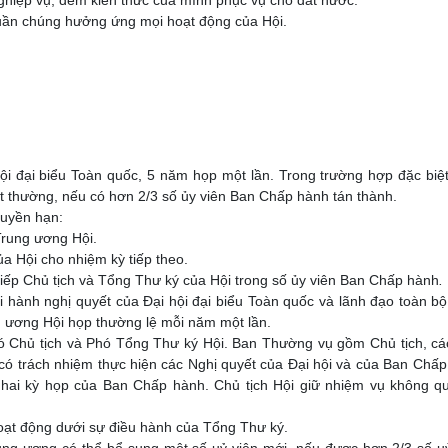
quần chúng hưởng ứng mọi hoạt động của Hội.
hội đại biểu Toàn quốc, 5 năm họp một lần. Trong trường hợp đặc biệ
ất thường, nếu có hơn 2/3 số ủy viên Ban Chấp hành tán thành.
quyền hạn:
Trung ương Hội.
a Hội cho nhiệm kỳ tiếp theo.
iếp Chủ tịch và Tổng Thư ký của Hội trong số ủy viên Ban Chấp hành
.
 hành nghị quyết của Đại hội đại biểu Toàn quốc và lãnh đạo toàn b
g ương Hội họp thường lệ mỗi năm một lần.
 Chủ tịch và Phó Tổng Thư ký Hội. Ban Thường vụ gồm Chủ tịch, cá
có trách nhiệm thực hiện các Nghị quyết của Đại hội và của Ban Chấ
 hai kỳ họp của Ban Chấp hành. Chủ tịch Hội giữ nhiệm vụ không q
ạt động dưới sự điều hành của Tổng Thư ký.
rung ương có thể bổ sung một số uỷ viên mới, nếu được hơn 2/3 số u