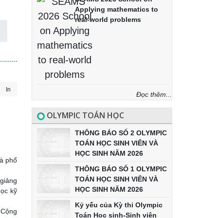
Applying mathematics to
real-world problems
In
Đọc thêm...
OLYMPIC TOÁN HỌC
THÔNG BÁO SỐ 2 OLYMPIC
TOÁN HỌC SINH VIÊN VÀ
HỌC SINH NĂM 2026
và phổ
THÔNG BÁO SỐ 1 OLYMPIC
TOÁN HỌC SINH VIÊN VÀ
giảng
HỌC SINH NĂM 2026
học kỹ
Kỷ yếu của Kỳ thi Olympic
c Cộng
Toán Học sinh-Sinh viên