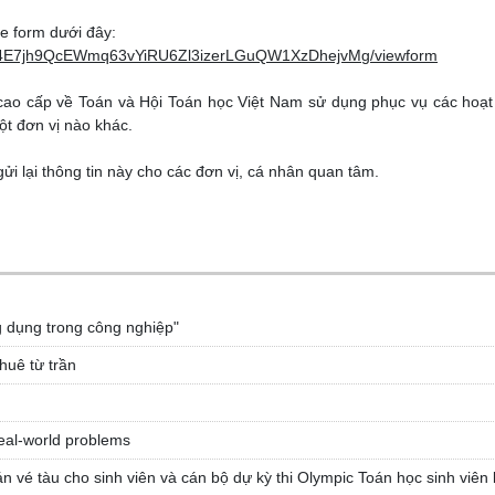
le form dưới đây:
1xN4E7jh9QcEWmq63vYiRU6Zl3izerLGuQW1XzDhejvMg/viewform
cao cấp về Toán và Hội Toán học Việt Nam sử dụng phục vụ các hoạ
ột đơn vị nào khác.
ửi lại thông tin này cho các đơn vị, cá nhân quan tâm.
g dụng trong công nghiệp"
huê từ trần
eal-world problems
n vé tàu cho sinh viên và cán bộ dự kỳ thi Olympic Toán học sinh viên 