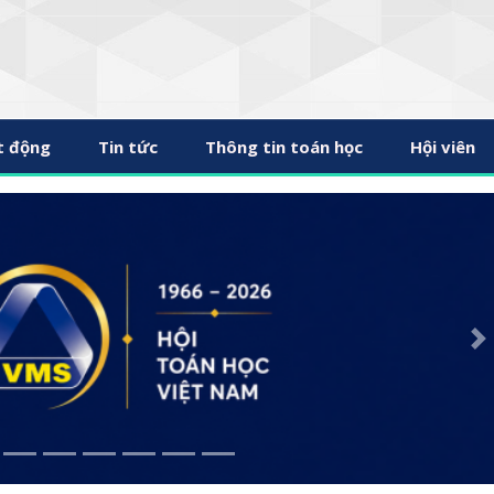
t động
Tin tức
Thông tin toán học
Hội viên