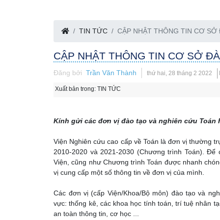
TIN TỨC
CẬP NHẬT THÔNG TIN CƠ SỞ
CẬP NHẬT THÔNG TIN CƠ SỞ Đ
Đăng bởi
Trần Văn Thành
thứ hai, 28 tháng 2 2022
Xuất bản trong:
TIN TỨC
Kính gửi các đơn vị đào tạo và nghiên cứu Toán
Viện Nghiên cứu cao cấp về Toán là đơn vị thường trự
2010-2020 và 2021-2030 (Chương trình Toán). Để c
Viện, cũng như Chương trình Toán được nhanh chóng
vị cung cấp một số thông tin về đơn vị của mình.
Các đơn vị (cấp Viện/Khoa/Bộ môn) đào tạo và ngh
vực: thống kê, các khoa học tính toán, trí tuệ nhân tạo
an toàn thông tin, cơ học ...