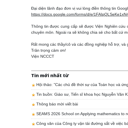
Đại diện lãnh đạo đơn vị vui lòng điền thông tin Goog
https://docs.google.com/forms/d/e/1FAIpQLSeKe
Thông tin được cung cấp sẽ được Viện Nghiên cứu 
chuyên môn. Ngoài ra sẽ không chia sẻ cho bất cứ m
Rất mong các thầy/cô và các đồng nghiệp hỗ trợ, và g
Trân trọng cảm ơn!
Viện NCCCT
Tin mới nhất từ
Hội thảo: "Các chủ đề thời sự của Toán học và ứn
Tin buồn: Giáo sư, Tiến sĩ khoa học Nguyễn Văn K
Thông báo mời viết bài
SEAMS 2026 School on Applying mathematics to r
Công văn của Công ty vận tải đường sắt về việc bá