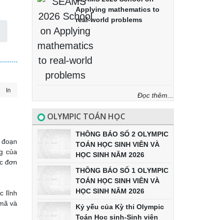
Applying mathematics to
real-world problems
In
Đọc thêm...
OLYMPIC TOÁN HỌC
THÔNG BÁO SỐ 2 OLYMPIC
i đoạn
TOÁN HỌC SINH VIÊN VÀ
ng của
HỌC SINH NĂM 2026
ác đơn
THÔNG BÁO SỐ 1 OLYMPIC
TOÁN HỌC SINH VIÊN VÀ
HỌC SINH NĂM 2026
c lĩnh
 mã và
Kỷ yếu của Kỳ thi Olympic
Toán Học sinh-Sinh viên