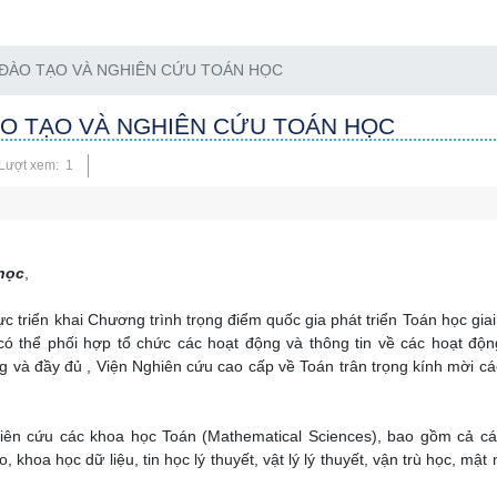
 ĐÀO TẠO VÀ NGHIÊN CỨU TOÁN HỌC
ÀO TẠO VÀ NGHIÊN CỨU TOÁN HỌC
Lượt xem: 1
 học
,
c triển khai Chương trình trọng điểm quốc gia phát triển Toán học gia
ó thể phối hợp tổ chức các hoạt động và thông tin về các hoạt độ
 và đầy đủ , Viện Nghiên cứu cao cấp về Toán trân trọng kính mời c
iên cứu các khoa học Toán (Mathematical Sciences), bao gồm cả cá
, khoa học dữ liệu, tin học lý thuyết, vật lý lý thuyết, vận trù học, mật