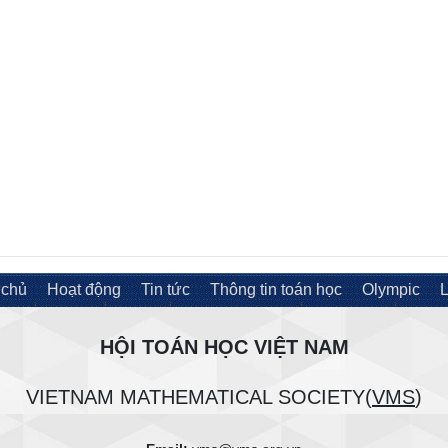
 chủ
Hoạt động
Tin tức
Thông tin toán học
Olympic
L
HỘI TOÁN HỌC VIỆT NAM
VIETNAM MATHEMATICAL SOCIETY(
VMS
)