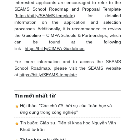
Interested applicants are encouraged to refer to the
SEAMS School Roadmap and Proposal Template
(
https://bit.ly/SEAMS-template
) for detailed
information on the application and selection
processes. Additionally, it is recommended to review
the Guideline – CIMPA Schools & Partnerships, which
can be found at the following
link:
https://bit.ly/CIMPA-Guidelines
For more information and to access the SEAMS
School Roadmap, please visit the SEAMS website
at
https://bit.ly/SEAMS-template
.
Tin mới nhất từ
Hội thảo: "Các chủ đề thời sự của Toán học và
ứng dụng trong công nghiệp"
Tin buồn: Giáo sư, Tiến sĩ khoa học Nguyễn Văn
Khuê từ trần
Thông báo mời viết bài