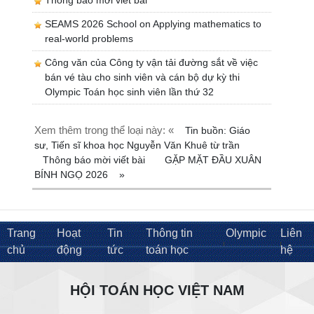
SEAMS 2026 School on Applying mathematics to
real-world problems
Công văn của Công ty vận tải đường sắt về việc
bán vé tàu cho sinh viên và cán bộ dự kỳ thi
Olympic Toán học sinh viên lần thứ 32
Xem thêm trong thể loại này: «
Tin buồn: Giáo
sư, Tiến sĩ khoa học Nguyễn Văn Khuê từ trần
Thông báo mời viết bài
GẶP MẶT ĐẦU XUÂN
BÍNH NGỌ 2026
»
Trang
Hoạt
Tin
Thông tin
Olympic
Liên
chủ
động
tức
toán học
hệ
HỘI TOÁN HỌC VIỆT NAM